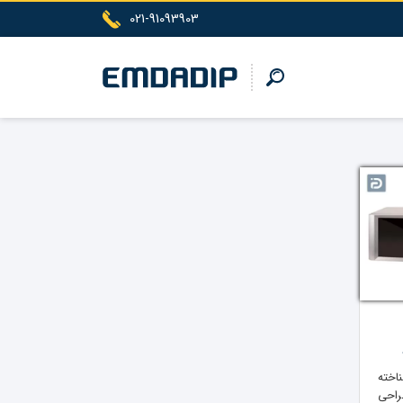
021-91093903
اخته
راحی