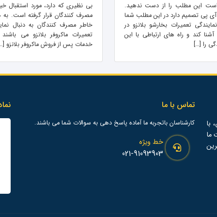
است این مطلب را از دست ندهید.
بی نظیری که دارد، مورد استقبال خیل
 آی پی تصمیم دارد در این مطلب شما
مصرف کنندگان قرار گرفته است. به 
 نمایندگی تعمیرات بخارشو بلانزو در
خاطر مصرف کنندگان به دنبال نمای
 آشنا کند و راه های ارتباطی با این
تعمیرات ماکروفر بلانزو می باشند ت
گی را […]
خدمات پس از فروش ماکروفر بلانزو […
تماس با ما
نماد
 با
کارشناسان باتجربه ما آماده پاسخ دهی به سوالات شما می باشند.
ت ما
خط ویژه
رین
021-91093903