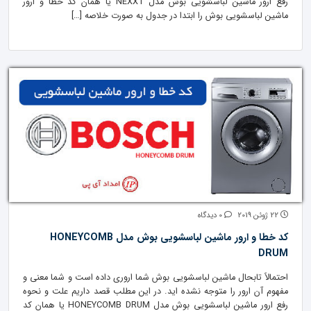
رفع ارور ماشین لباسشویی بوش مدل NEXXT یا همان کد خطا و ارور
ماشین لباسشویی بوش را ابتدا در جدول به صورت خلاصه […]
22 ژوئن 2019
0 دیدگاه
کد خطا و ارور ماشین لباسشویی بوش مدل HONEYCOMB
DRUM
احتمالاً تابحال ماشین لباسشویی بوش شما اروری داده است و شما معنی و
مفهوم آن ارور را متوجه نشده اید. در این مطلب قصد داریم علت و نحوه
رفع ارور ماشین لباسشویی بوش مدل HONEYCOMB DRUM یا همان کد