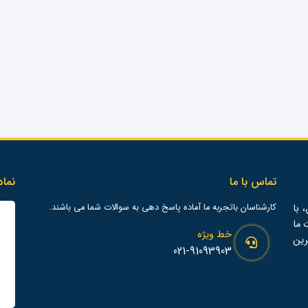
تماس با ما
نماد
 با
کارشناسان باتجربه ما آماده پاسخ دهی به سوالات شما می باشند.
ت ما
خط ویژه
رین
021-91093903