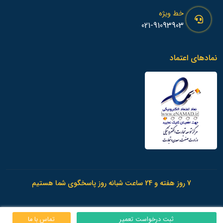
خط ویژه
021-91093903
نمادهای اعتماد
7 روز هفته و 24 ساعت شبانه روز پاسخگوی شما هستیم
ثبت درخواست تعمیر
تماس با ما
© 1398 - تمامی حقوق این وب سایت متعلق به
امداد آی پی
می باشد.